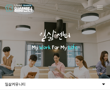
일삶센터
My
Work
For My
Life.
일삶커뮤니티